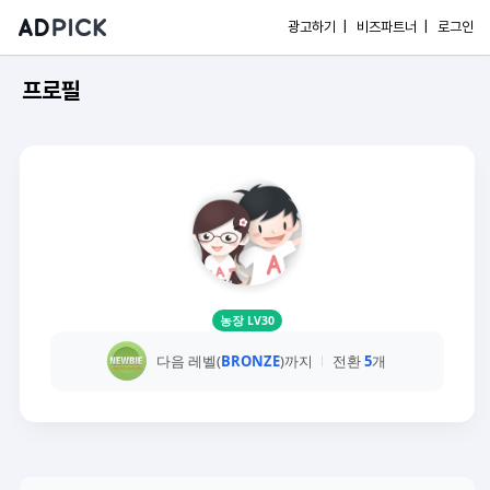
광고하기 |
비즈파트너 |
로그인
프로필
농장 LV30
다음 레벨(
BRONZE
)까지
전환
5
개