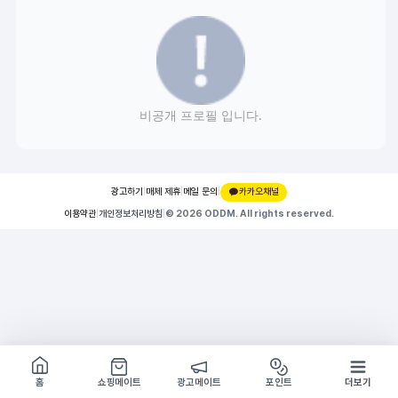
비공개 프로필 입니다.
광고하기
|
매체 제휴
|
메일 문의
|
카카오채널
이용약관
|
개인정보처리방침
|
© 2026 ODDM. All rights reserved.
쇼핑몰 구경하기
방문시 1G
홈
쇼핑메이트
광고메이트
포인트
더보기