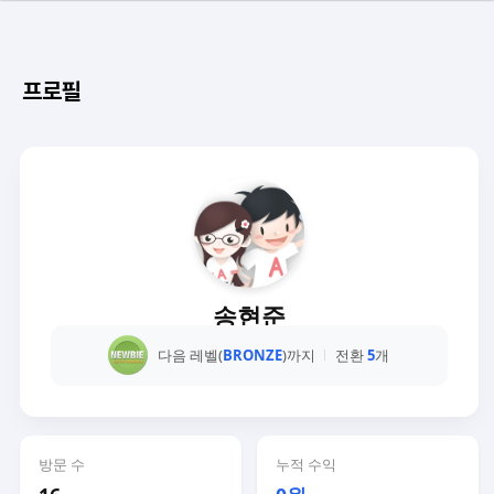
프로필
송현준
다음 레벨(
BRONZE
)까지
전환
5
개
방문 수
누적 수익