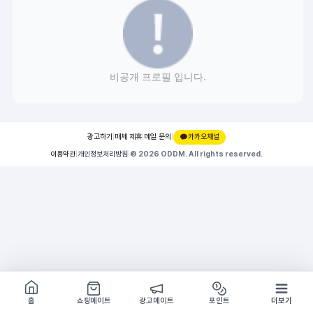
비공개 프로필 입니다.
광고하기
|
매체 제휴
|
메일 문의
|
카카오채널
이용약관
|
개인정보처리방침
|
© 2026 ODDM. All rights reserved.
쇼핑몰 구경하기
방문시 1G
홈
쇼핑메이트
광고메이트
포인트
더보기