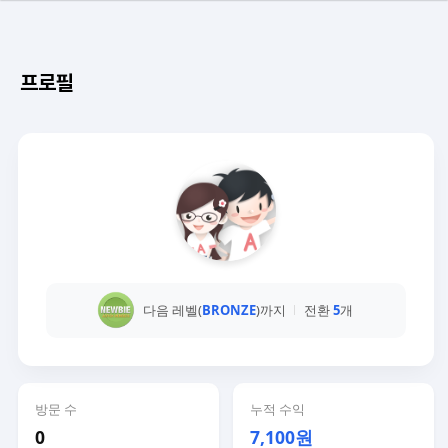
프로필
다음 레벨(
BRONZE
)까지
전환
5
개
방문 수
누적 수익
0
7,100원