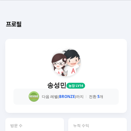
프로필
송성민
농장 LV14
다음 레벨(
BRONZE
)까지
전환
5
개
방문 수
누적 수익