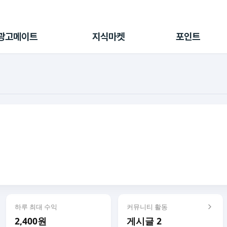
전체 캠페인
지식마켓
포인트샵
나의 캠페인
지식리포트
포인트 충전소
광고메이트
지식마켓
포인트
광고리포트
출석 룰렛
출금 신청
후원
이용내역
하루 최대 수익
커뮤니티 활동
2,400원
게시글 2