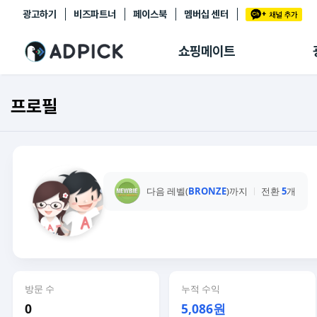
광고하기
비즈파트너
페이스북
멤버십 센터
추천상품
제휴몰
쇼핑메이트
쇼핑 에이전트
BETA
쇼핑리포트
프로필
링크관리
마이숍
다음 레벨(
BRONZE
)까지
전환
5
개
방문 수
누적 수익
0
5,086원