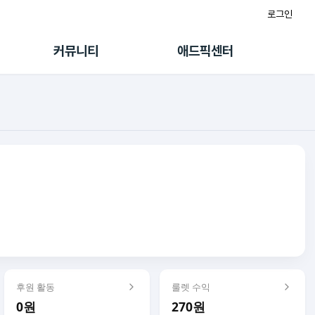
로그인
게시판
FAQ/문의
팸
이용정책
커뮤니티
애드픽센터
랭킹
멤버십 센터
퀘스트
광고툴/API
초대보너스
마이도메인
수익 Live
가이드북
후원 활동
룰렛 수익
0원
270원