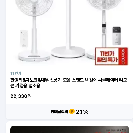
11번가
한경희&이노크&대우 선풍기 모음 스탠드 벽걸이 써큘레이터 리모
콘 가정용 업소용
22,330
원
2.1
%
판매금액의