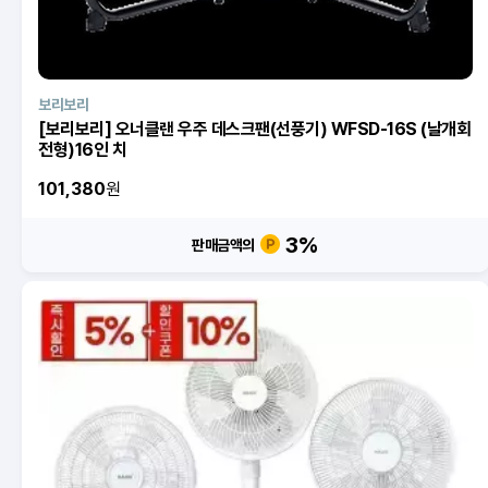
보리보리
[보리보리] 오너클랜 우주 데스크팬(선풍기) WFSD-16S (날개회
전형)16인 치
101,380
원
3
%
판매금액의