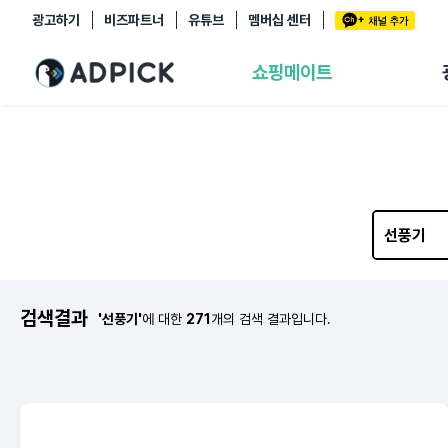
광고하기
비즈파트너
유튜브
멤버십 센터
추천상품
제휴몰
쇼핑메이트
쇼핑 에이전트
BETA
쇼핑리포트
링크관리
마이숍
검색결과
'선풍기'
에 대한
271
개의 검색 결과입니다.
Hmall
보리보리
예스이십사