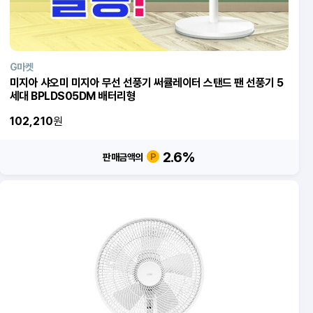
G마켓
미지아 샤오미 미지아 무선 선풍기 써큘레이터 스탠드 팬 선풍기 5
세대 BPLDS05DM 배터리형
102,210
원
2.6
%
판매금액의