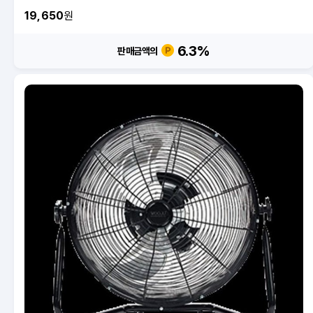
19,650
원
6.3
%
판매금액의