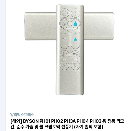
G마켓
GS SHOP
CJ온스타일
더
알리익스프레스
[해외] DYSON PH01 PH02 PH3A PH04 PH03 용 정품 리모
컨, 순수 가습 및 쿨 크립토믹 선풍기 (자기 흡착 포함)