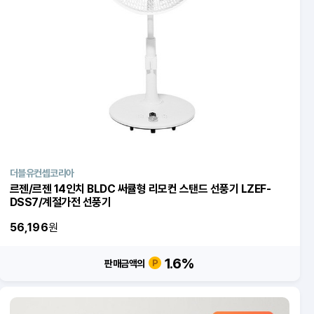
더블유컨셉코리아
르젠/르젠 14인치 BLDC 써큘형 리모컨 스탠드 선풍기 LZEF-
DSS7/계절가전 선풍기
56,196
원
1.6
%
판매금액의