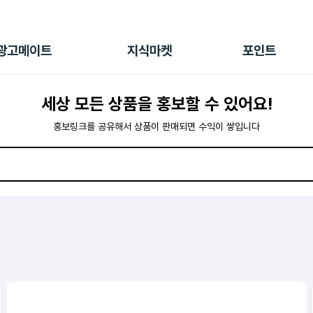
전체 캠페인
지식마켓
포인트샵
나의 캠페인
지식리포트
포인트 충전소
광고메이트
지식마켓
포인트
광고리포트
출석 룰렛
출금 신청
세상 모든 상품을 홍보할 수 있어요!
후원
이용내역
홍보링크를 공유해서 상품이 판매되면 수익이 쌓입니다
오늘의집
리퍼연구소
롯데홈쇼핑
쿠팡