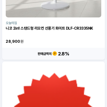
오늘의집
니코 2in1 스탠드형 리모컨 선풍기 화이트 DLF-CR3335NK
28,900
원
2.8
%
판매금액의