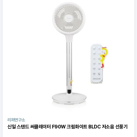
블유컨셉코리아
리퍼연구소
신일 스탠드 써큘레이터 F90W 크림화이트 BLDC 저소음 선풍기