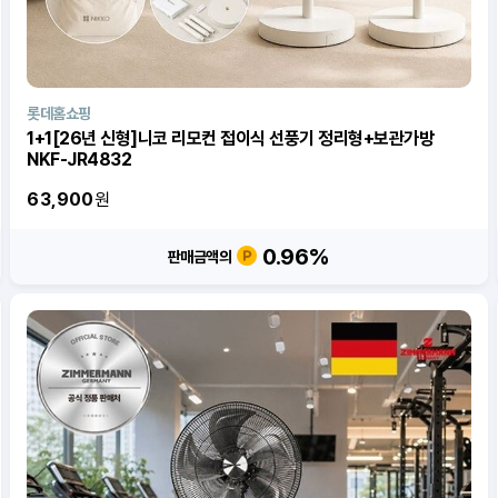
롯데홈쇼핑
1+1[26년 신형]니코 리모컨 접이식 선풍기 정리형+보관가방
NKF-JR4832
63,900
원
0.96
%
판매금액의