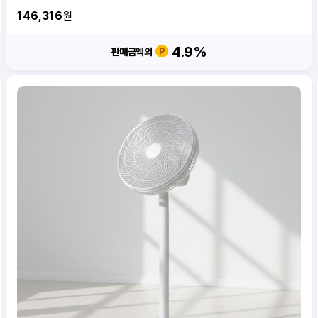
146,316
원
4.9
%
판매금액의