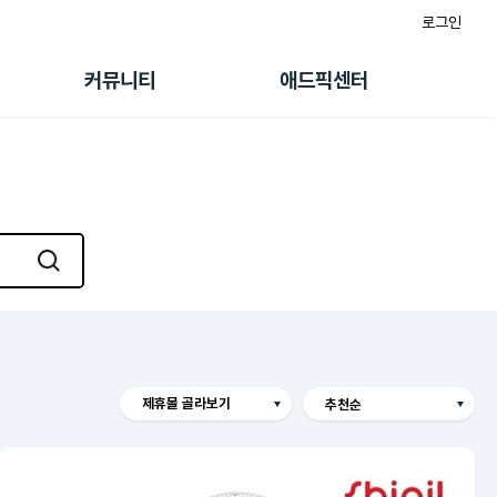
로그인
게시판
FAQ/문의
팸
이용정책
커뮤니티
애드픽센터
랭킹
멤버십 센터
퀘스트
광고툴/API
초대보너스
마이도메인
수익 Live
가이드북
제휴몰 골라보기
알리익스프레스
SSG
11번가