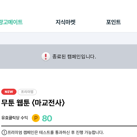
전체 캠페인
지식마켓
포인트샵
나의 캠페인
지식리포트
포인트 충전소
광고메이트
지식마켓
포인트
광고리포트
출석 룰렛
출금 신청
후원
이용내역
종료된 캠페인입니다.
NEW
프리미엄
무툰 웹툰 〈마교전사〉
80
유효클릭당 수익
프리미엄 캠페인은 테스트를 통과하신 후 진행 가능합니다.