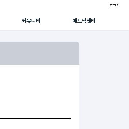
로그인
게시판
FAQ/문의
팸
이용정책
커뮤니티
애드픽센터
랭킹
멤버십 센터
퀘스트
광고툴/API
초대보너스
마이도메인
수익 Live
가이드북