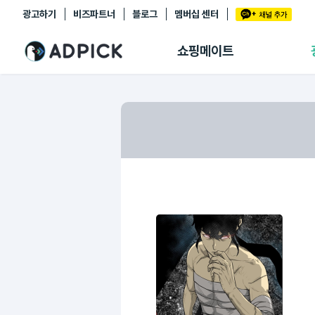
광고하기
비즈파트너
블로그
멤버십 센터
추천상품
제휴몰
쇼핑메이트
쇼핑 에이전트
BETA
쇼핑리포트
링크관리
마이숍