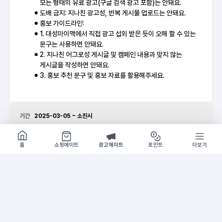
모든 형태의 유료 광고(구글 검색 광고 포함)는 안돼요.
도배 금지: 지나친 광고성, 반복 게시물 업로드는 안돼요.
홍보 가이드라인:
1. 대성마이맥에서 직접 광고 섭외 받은 듯이 오해 할 수 있는
문구는 사용하면 안돼요.
2. 지나친 어그로성 게시글 및 캠페인 내용과 맞지 않는
게시글을 작성하면 안돼요.
3. 홍보 추천 문구 및 홍보 자료를 활용해주세요.
기간
2025-03-05 ~ 소진시
쇼핑몰 구경하기
방문시 1G
홈
쇼핑메이트
광고메이트
포인트
더보기
홍보 추천 문구
A
홍보
지금 대성마이맥에서 준비한
새 학
고1 첫 중간고사 대비 EVENT!
대성마
대성마이맥 신규 가입한 09년생이라면,
지금 
'딸기파르페+내신 전 강좌 + 자료집'부터 '교재 할인 1
[딸기파
0%' 혜택까지
교재 