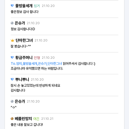
물방울세개
핑거
21.10.20
좋은정보 감사 합니다
은슈가
21.10.20
정보 감사합니다:D
단아한그녀
21.10.20
잘 봤습니다~^^
황금주머니
인형
21.10.20
To.엄띠,물방울세개,은슈가,단아한그녀
읽어주셔서 감사합니다 :)
조금이나마 유익했으면 하는 바람입니다.
뿌니뿌니
21.10.20
잠시 손 놓고있었는데 반성하게 되네요
감사합니다
은슈가
21.10.20
^ㅇ^
베를린망치
여긴
21.10.21
좋은 내용 잘보고 갑니다!