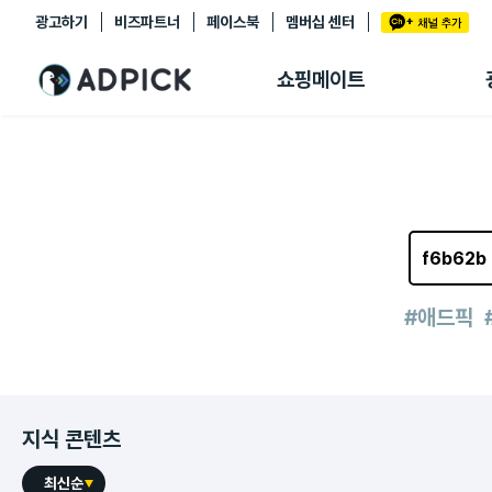
광고하기
비즈파트너
페이스북
멤버십 센터
추천상품
제휴몰
쇼핑메이트
쇼핑 에이전트
BETA
쇼핑리포트
링크관리
마이숍
#애드픽
지식 콘텐츠
최신순