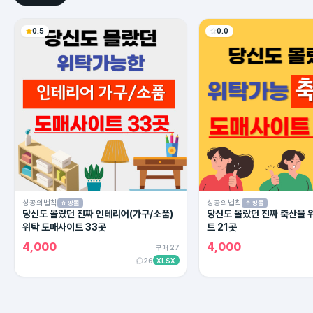
0.5
0.0
성공의법칙
성공의법칙
쇼핑몰
쇼핑몰
당신도 몰랐던 진짜 인테리어(가구/소품)
당신도 몰랐던 진짜 축산물 
위탁 도매사이트 33곳
트 21곳
4,000
4,000
구매 27
26
XLSX