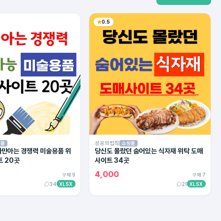
0.5
성공의법칙
핑몰
쇼핑몰
만아는 경쟁력 미술용품 위
당신도 몰랐던 숨어있는 식자재 위탁 도매
트 20곳
사이트 34곳
4,000
구매 9
구매 7
34
XLSX
21
XLSX