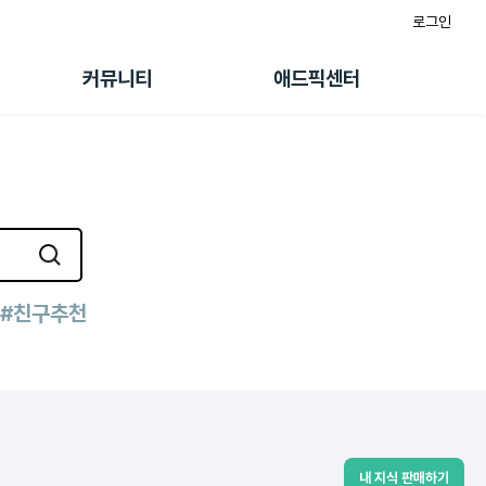
로그인
게시판
FAQ/문의
팸
이용정책
커뮤니티
애드픽센터
랭킹
멤버십 센터
퀘스트
광고툴/API
초대보너스
마이도메인
수익 Live
가이드북
#친구추천
내 지식 판매하기