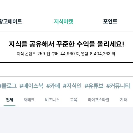
전체 캠페인
지식마켓
포인트샵
나의 캠페인
지식리포트
포인트 충전소
광고메이트
지식마켓
포인트
광고리포트
출석 룰렛
출금 신청
지식을 공유해서 꾸준한 수익을 올리세요!
후원
이용내역
지식 콘텐츠
259
건
구매
44,960
회
열람
8,404,263
회
#블로그
#페이스북
#카페
#지식인
#유튜브
#커뮤니티
전체
재테크
비즈니스
교육
라이프스타일
기타