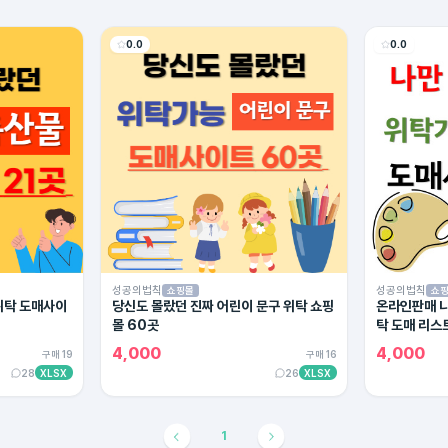
0.0
0.0
성공의법칙
성공의법칙
쇼핑몰
쇼
위탁 도매사이
당신도 몰랐던 진짜 어린이 문구 위탁 쇼핑
온라인판매 나
몰 60곳
탁 도매 리스
4,000
4,000
구매 19
구매 16
28
XLSX
26
XLSX
1