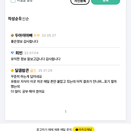
등록
비밀글 설정
사진등록
작성순
최신순
두아이아빠
두부
22.05.27
좋은정보 감사합니다
희빈
22.07.04
유익한 정보 잘보고갑니다 감사합니다
달콤팝콘
골드
25.01.29
꾸준히 하는게 답이네요
유튜브 지식이 이곳 저곳 매일 폰만 붙잡고 있는데 아직 결과가 안나와...포기 할까
했는데
더 많이. 공부 해야 겠어요
1
광고하기
|
매체 제휴
|
메일 문의
|
카카오채널