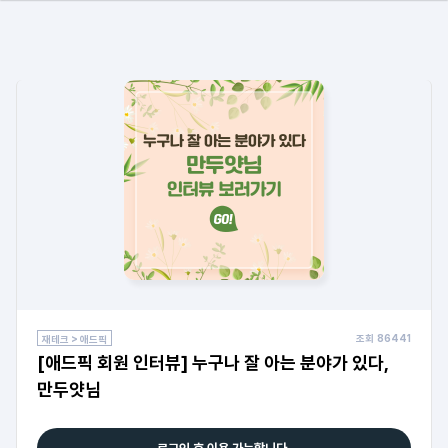
조회
86441
재테크 > 애드픽
[애드픽 회원 인터뷰] 누구나 잘 아는 분야가 있다,
만두얏님