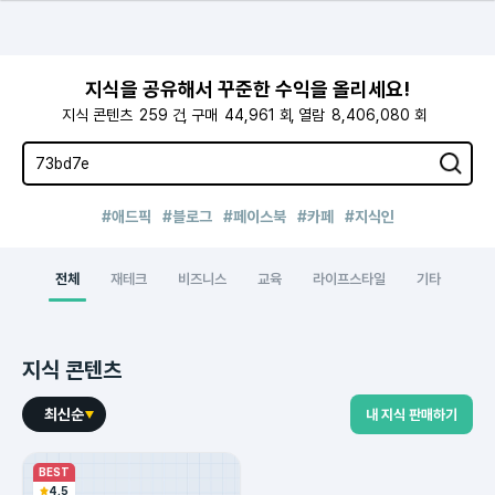
지식을 공유해서 꾸준한 수익을 올리세요!
지식 콘텐츠
259
건
구매
44,961
회
열람
8,406,080
회
#애드픽
#블로그
#페이스북
#카페
#지식인
전체
재테크
비즈니스
교육
라이프스타일
기타
지식 콘텐츠
최신순
내 지식 판매하기
BEST
4.5