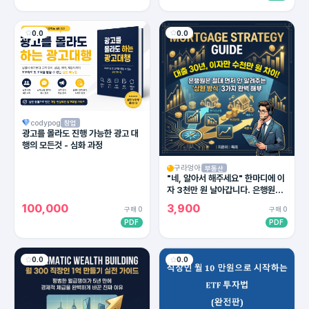
0.0
0.0
codypog
창업
광고를 몰라도 진행 가능한 광고 대
행의 모든것 - 심화 과정
구라엉아
부동산
"네, 알아서 해주세요" 한마디에 이
자 3천만 원 날아갑니다. 은행원이
절대 말 안 해주는 대출 상환의 비밀
100,000
3,900
구매 0
구매 0
PDF
PDF
0.0
0.0