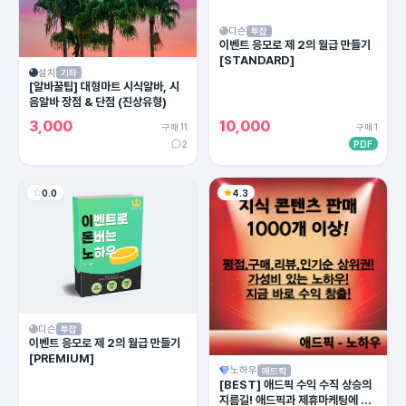
디슨
투잡
이벤트 응모로 제 2의 월급 만들기
[STANDARD]
설치
기타
[알바꿀팁] 대형마트 시식알바, 시
음알바 장점 & 단점 (진상유형)
3,000
10,000
구매 11
구매 1
2
PDF
0.0
4.3
디슨
투잡
이벤트 응모로 제 2의 월급 만들기
[PREMIUM]
노하우
애드픽
[BEST] 애드픽 수익 수직 상승의
지름길! 애드픽과 제휴마케팅에 유