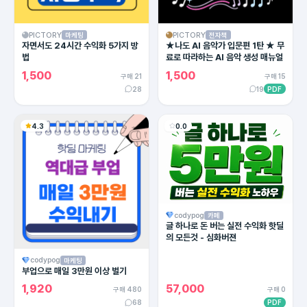
PICTORY
PICTORY
마케팅
전자책
자면서도 24시간 수익화 5가지 방
★나도 AI 음악가 입문편 1탄 ★ 무
법
료로 따라하는 AI 음악 생성 매뉴얼
1,500
1,500
구매 21
구매 15
28
19
PDF
4.3
0.0
codypog
카페
글 하나로 돈 버는 실전 수익화 핫딜
의 모든것 - 심화버젼
codypog
마케팅
부업으로 매일 3만원 이상 벌기
1,920
57,000
구매 480
구매 0
68
PDF