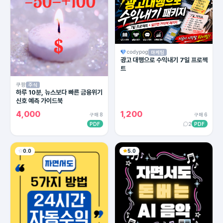
codypog
마케팅
광고 대행으로 수익내기 7일 프로젝
트
쿠팡
주식
하루 10분, 뉴스보다 빠른 금융위기
신호 예측 가이드북
4,000
1,200
구매 8
구매 6
PDF
2
PDF
0.0
5.0