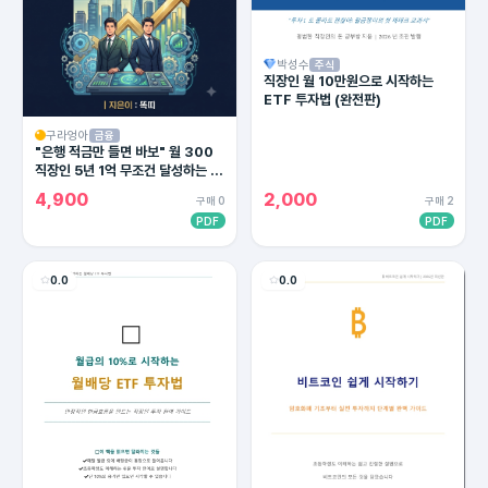
박성수
주식
직장인 월 10만원으로 시작하는
ETF 투자법 (완전판)
구라엉아
금융
"은행 적금만 들면 바보" 월 300
직장인 5년 1억 무조건 달성하는 4
대 통장 세팅법 (2026 최신판)
4,900
2,000
구매 0
구매 2
PDF
PDF
0.0
0.0