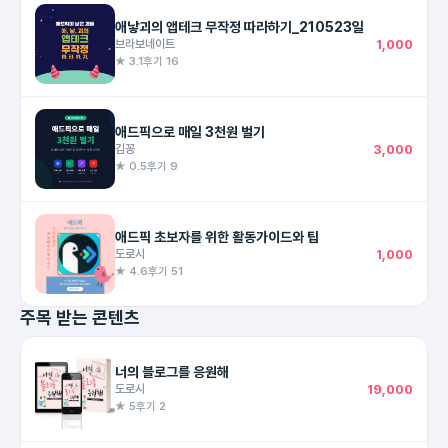
애낳괴의 앱테크 무작정 따라하기_210523일
브라보네이트
1,000
★ 3.1
후기 16
애드픽으로 매일 3천원 벌기
김꽁
3,000
★ 0.5
후기 9
애드픽 초보자를 위한 활동가이드와 팁
도로시
1,000
★ 4.6
후기 51
주목 받는 콘텐츠
너의 블로그를 응원해
도로시
19,000
★ 5
후기 2