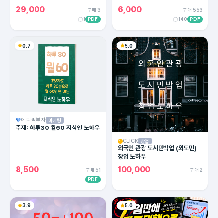
용한 카피라이팅의 모든 방법!
29,000
6,000
구매 3
구매 553
1
PDF
140
PDF
0.7
5.0
에디픽부자
마케팅
주제: 하루30 월60 지식인 노하우
CLICK
창업
외국인 관광 도시민박업 (외도민)
창업 노하우
8,500
100,000
구매 51
구매 2
PDF
3.9
5.0