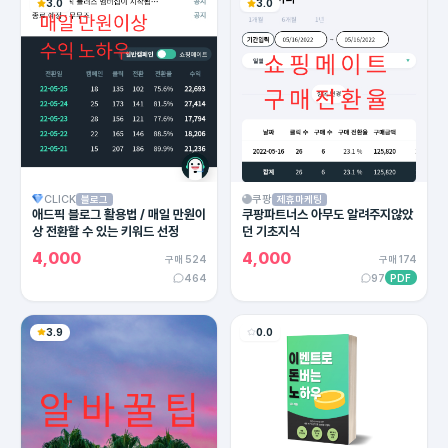
3.0
3.0
CLICK
쿠팡
블로그
제휴마케팅
애드픽 블로그 활용법 / 매일 만원이
쿠팡파트너스 아무도 알려주지않았
상 전환할 수 있는 키워드 선정
던 기초지식
4,000
4,000
구매 524
구매 174
464
97
PDF
3.9
0.0