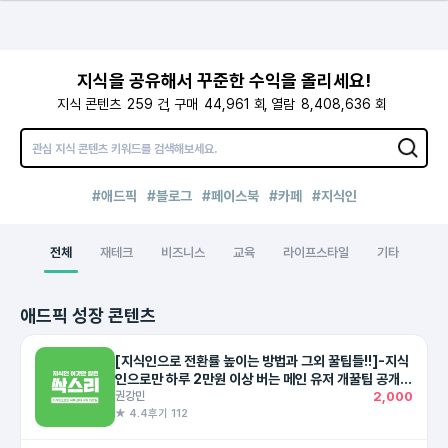
지식을 공유해서 꾸준한 수익을 올리세요!
지식 콘텐츠
259
건
구매
44,961
회
열람
8,408,636
회
#애드픽
#블로그
#페이스북
#카페
#지식인
전체
재테크
비즈니스
교육
라이프스타일
기타
애드픽 성장 콘텐츠
[지식인으로 전환률 높이는 방법과 그외 꿀팁들!!]-지식
인으로만 하루 2만원 이상 버는 메인 유저 개꿀팁 공개!
(최대 하루 351,640원)
권강민
2,000
★ 4.4
후기 112