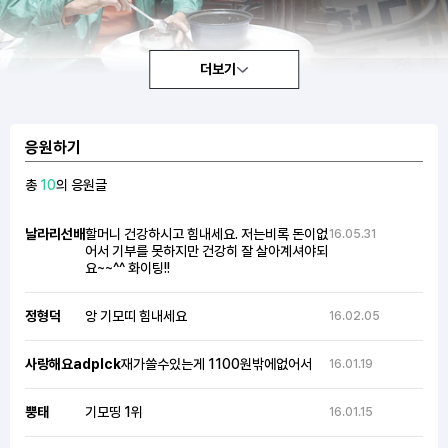
더보기
응원하기
총
10
의 응원글
날라리선배
할머니 건강하시고 힘내세요. 저는비록 돈이없
16.05.31
어서 기부를 못하지만 건강히 잘 살아계셔야되
요~~^^ 화이팅!!
정형덕
앙 기모띠 힘내세요
16.02.05
사랑해요adplck
재가쓸수있는게 1100원밖에없어서
16.01.19
뿡태
기모띵 1위
16.01.15