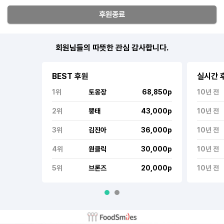
후원종료
회원님들의 따뜻한 관심 감사합니다.
BEST 후원
실시간 
1위
토옹장
68,850p
10년 전
2위
뿡태
43,000p
10년 전
3위
김진아
36,000p
10년 전
4위
원클릭
30,000p
10년 전
5위
브론즈
20,000p
10년 전