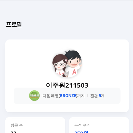
프로필
이주원211503
다음 레벨(
BRONZE
)까지
전환
5
개
방문 수
누적 수익