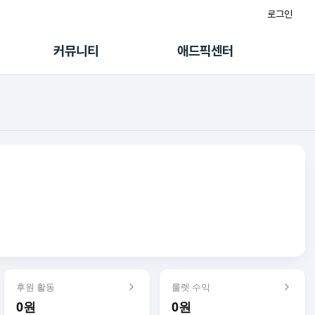
로그인
게시판
FAQ/문의
팸
이용정책
커뮤니티
애드픽센터
랭킹
멤버십 센터
퀘스트
광고툴/API
초대보너스
마이도메인
수익 Live
가이드북
후원 활동
룰렛 수익
0원
0원