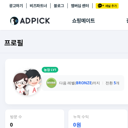
광고하기
비즈파트너
블로그
멤버십 센터
추천상품
제휴몰
쇼핑메이트
쇼핑 에이전트
BETA
쇼핑리포트
프로필
링크관리
마이숍
농장 LV1
다음 레벨(
BRONZE
)까지
전환
5
개
방문 수
누적 수익
0
0원