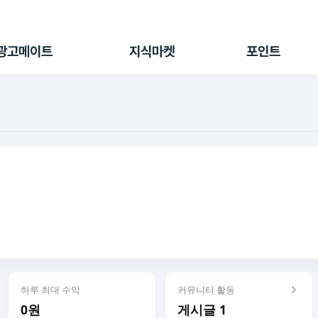
전체 캠페인
지식마켓
포인트샵
나의 캠페인
지식리포트
포인트 충전소
광고메이트
지식마켓
포인트
광고리포트
출석 룰렛
출금 신청
후원
이용내역
하루 최대 수익
커뮤니티 활동
0원
게시글 1