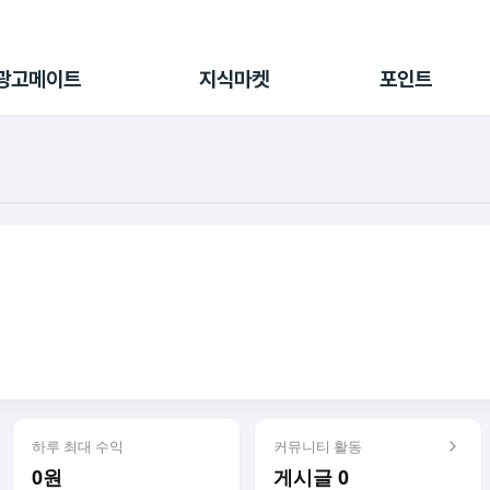
전체 캠페인
지식마켓
포인트샵
나의 캠페인
지식리포트
포인트 충전소
광고메이트
지식마켓
포인트
광고리포트
출석 룰렛
출금 신청
후원
이용내역
하루 최대 수익
커뮤니티 활동
0원
게시글 0