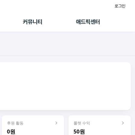
로그인
게시판
FAQ/문의
팸
이용정책
커뮤니티
애드픽센터
랭킹
멤버십 센터
퀘스트
광고툴/API
초대보너스
마이도메인
수익 Live
가이드북
후원 활동
룰렛 수익
0원
50원