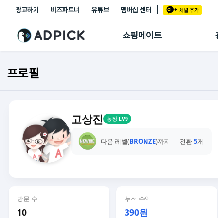
광고하기
비즈파트너
유튜브
멤버십 센터
추천상품
제휴몰
쇼핑메이트
쇼핑 에이전트
BETA
쇼핑리포트
프로필
링크관리
마이숍
고상진
농장 LV9
다음 레벨(
BRONZE
)까지
전환
5
개
방문 수
누적 수익
10
390원