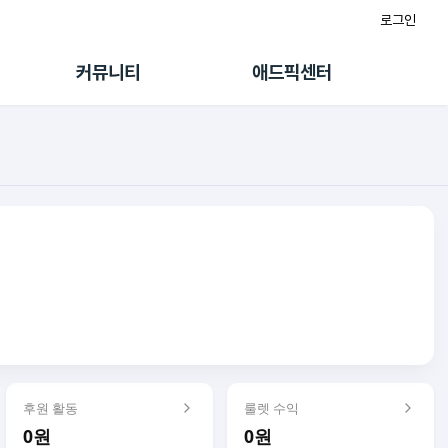
로그인
게시판
FAQ/문의
팸
이용정책
커뮤니티
애드픽센터
랭킹
멤버십 센터
퀘스트
광고툴/API
초대보너스
마이도메인
수익 Live
가이드북
후원 활동
룰렛 수익
0원
0원