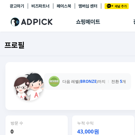
광고하기
비즈파트너
페이스북
멤버십 센터
추천상품
제휴몰
쇼핑메이트
쇼핑 에이전트
BETA
쇼핑리포트
프로필
링크관리
마이숍
다음 레벨(
BRONZE
)까지
전환
5
개
방문 수
누적 수익
0
43,000원