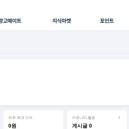
전체 캠페인
지식마켓
포인트샵
나의 캠페인
지식리포트
포인트 충전소
광고메이트
지식마켓
포인트
광고리포트
출석 룰렛
출금 신청
후원
이용내역
하루 최대 수익
커뮤니티 활동
0원
게시글 0