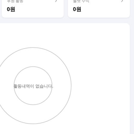
후원 활동
룰렛 수익
0원
0원