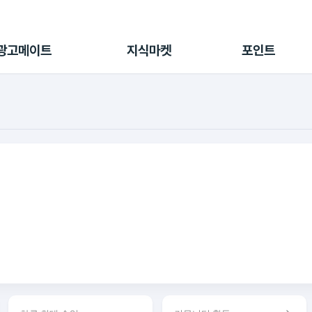
전체 캠페인
지식마켓
포인트샵
나의 캠페인
지식리포트
포인트 충전소
광고메이트
지식마켓
포인트
광고리포트
출석 룰렛
출금 신청
후원
이용내역