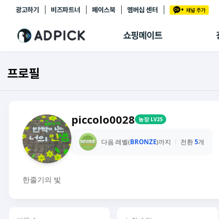
광고하기
비즈파트너
페이스북
멤버십 센터
추천상품
제휴몰
쇼핑메이트
쇼핑 에이전트
BETA
쇼핑리포트
프로필
링크관리
마이숍
piccolo0028
농장 LV25
다음 레벨(
BRONZE
)까지
전환
5
개
한줄기의 빛