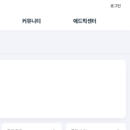
로그인
게시판
FAQ/문의
팸
이용정책
커뮤니티
애드픽센터
랭킹
멤버십 센터
퀘스트
광고툴/API
초대보너스
마이도메인
수익 Live
가이드북