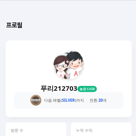
프로필
푸리212703
농장 LV20
다음 레벨(
SILVER
)까지
전환
20
개
방문 수
누적 수익