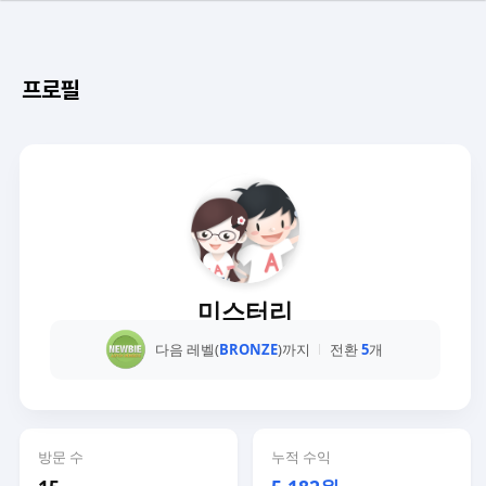
프로필
미스터리
다음 레벨(
BRONZE
)까지
전환
5
개
방문 수
누적 수익