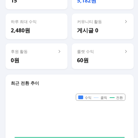
15
5,182원
하루 최대 수익
커뮤니티 활동
2,480원
게시글 0
후원 활동
룰렛 수익
0원
60원
최근 전환 추이