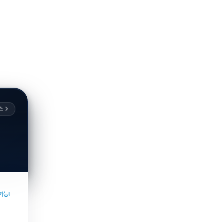
스
가능!