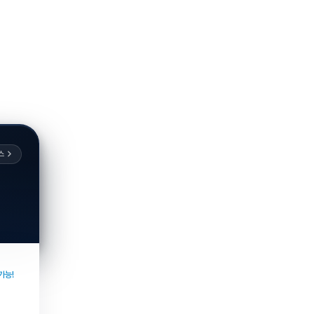
스
가능!