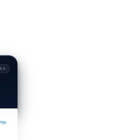
스
가능!