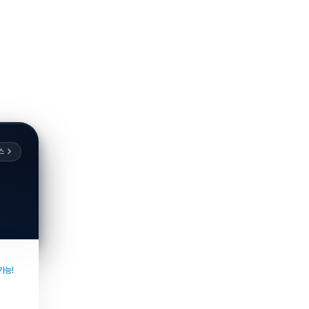
스
가능!