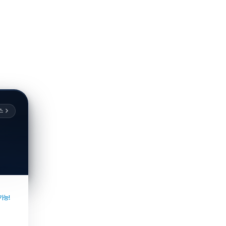
스
가능!