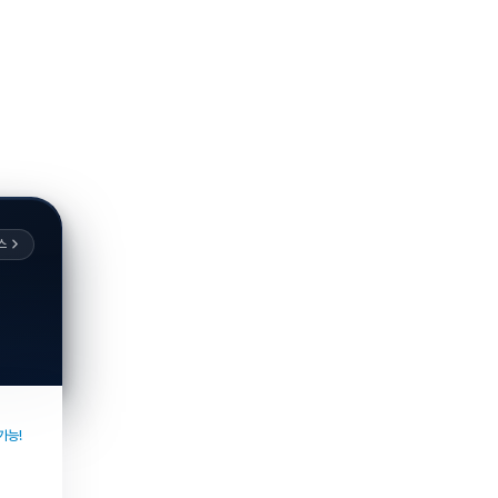
스
가능!