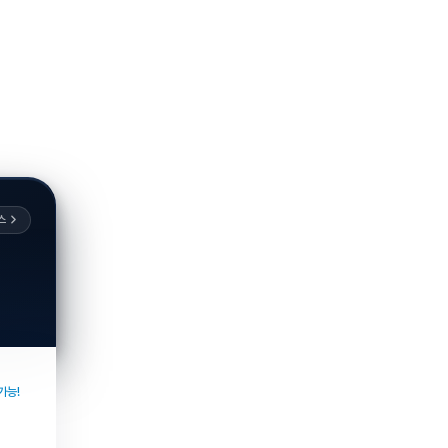
스
가능!