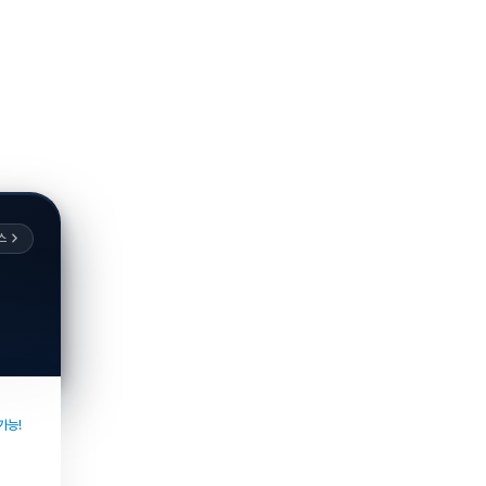
스
가능!