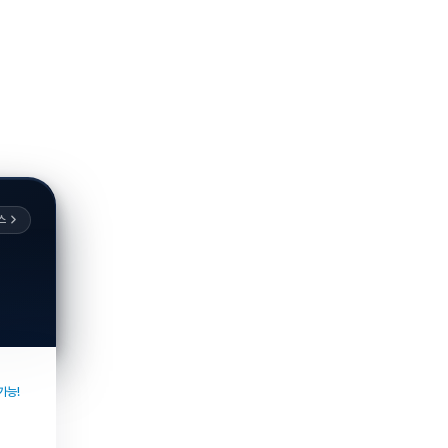
스
가능!