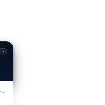
스
가능!