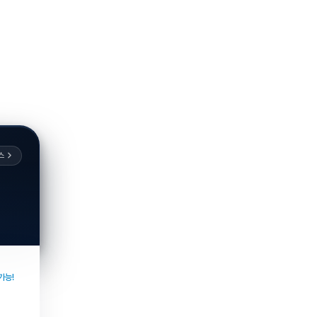
스
가능!