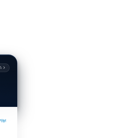
스
가능!