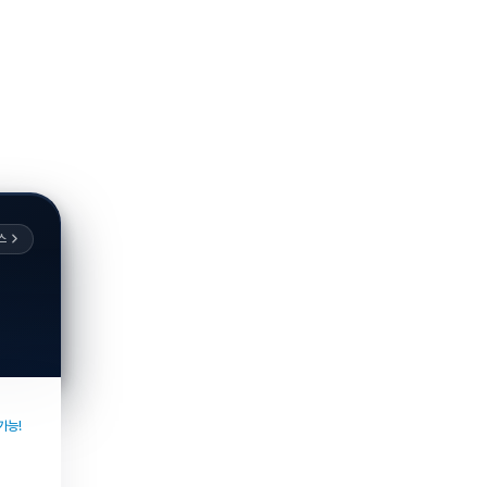
스
가능!