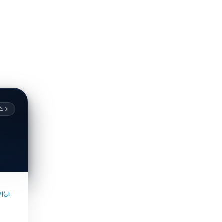
스
가능!