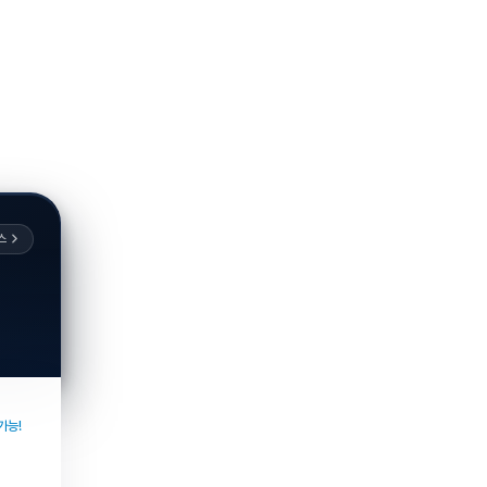
스
가능!