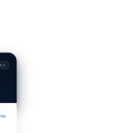
스
가능!