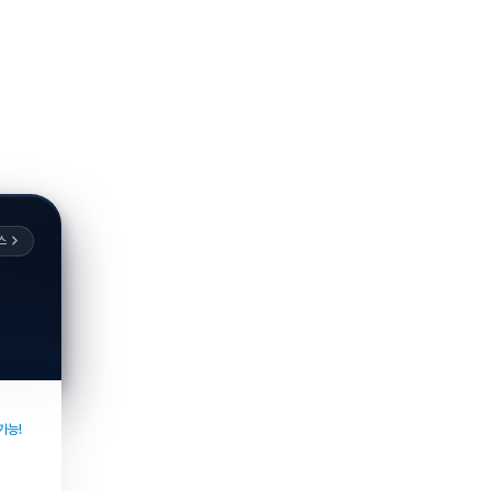
스
가능!