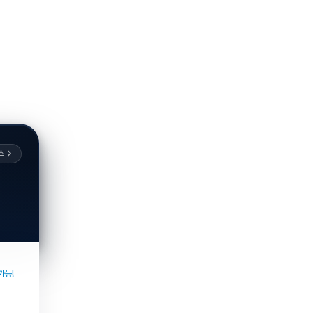
스
가능!