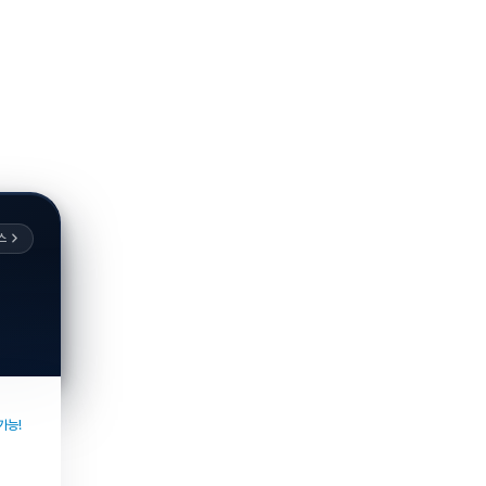
스
가능!