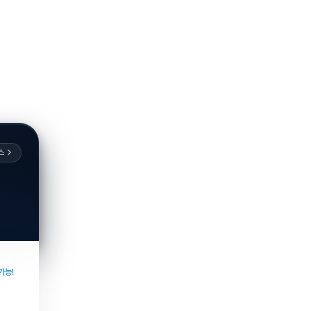
스
가능!