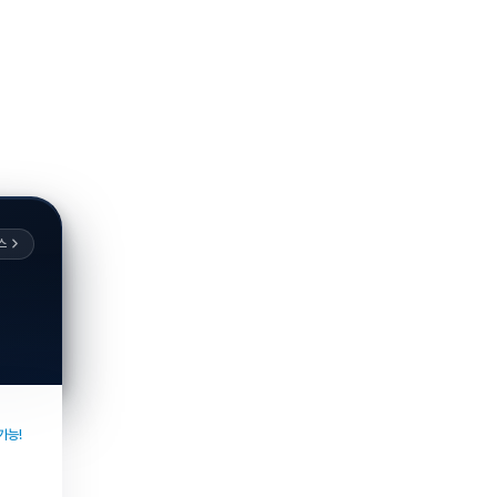
스
가능!