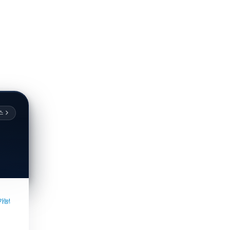
스
가능!