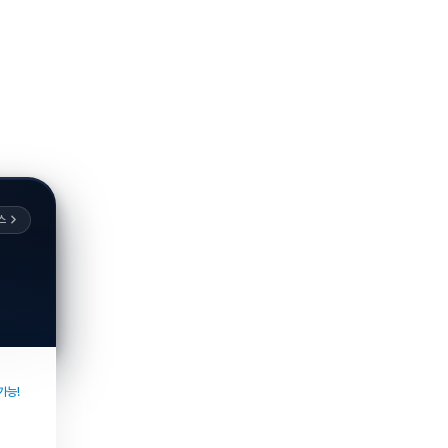
스
가능!