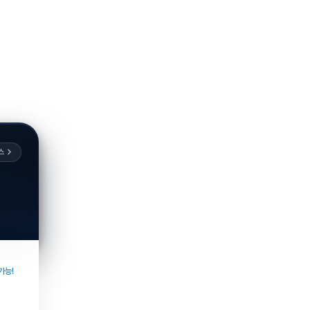
스
가능!