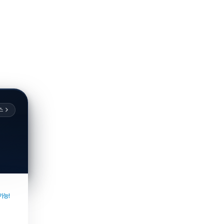
스
가능!