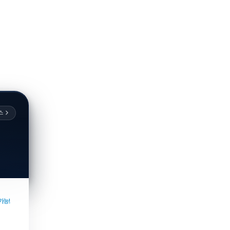
스
가능!