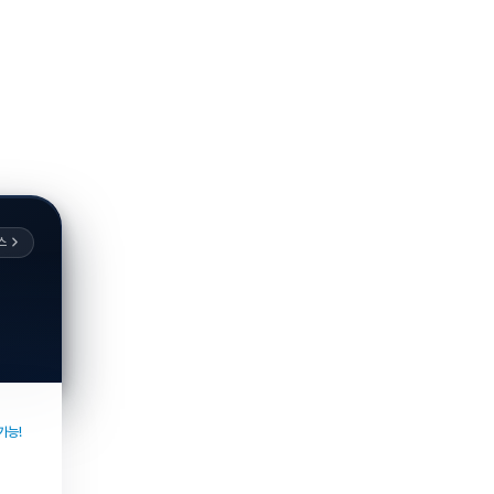
스
가능!