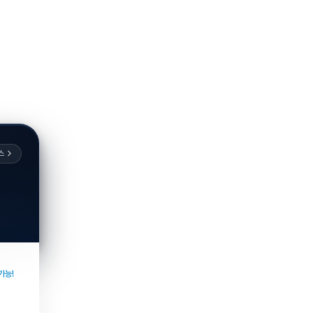
스
가능!